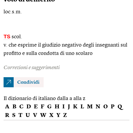
loc.s.m.
TS
scol.
v. che esprime il giudizio negativo degli insegnanti sul
profitto e sulla condotta di uno scolaro
Correzioni e suggerimenti
Condividi
Il dizionario di italiano dalla a alla z
A
B
C
D
E
F
G
H
I
J
K
L
M
N
O
P
Q
R
S
T
U
V
W
X
Y
Z