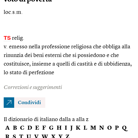
loc.s.m.
TS
relig.
v. emesso nella professione religiosa che obbliga alla
rinunzia dei beni esterni che si possiedono e che
costituisce, insieme a quelli di castità e di ubbidienza,
lo stato di perfezione
Correzioni e suggerimenti
Condividi
Il dizionario di italiano dalla a alla z
A
B
C
D
E
F
G
H
I
J
K
L
M
N
O
P
Q
R
S
T
U
V
W
X
Y
Z