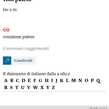
loc.s.m.
CO
votazione palese
Correzioni e suggerimenti
Condividi
Il dizionario di italiano dalla a alla z
A
B
C
D
E
F
G
H
I
J
K
L
M
N
O
P
Q
R
S
T
U
V
W
X
Y
Z