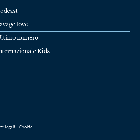
odcast
avage love
ltimo numero
nternazionale Kids
te legali
•
Cookie