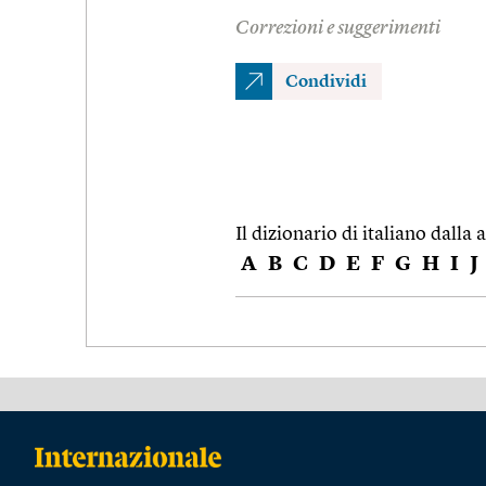
Correzioni e suggerimenti
Condividi
Il dizionario di italiano dalla a
A
B
C
D
E
F
G
H
I
J