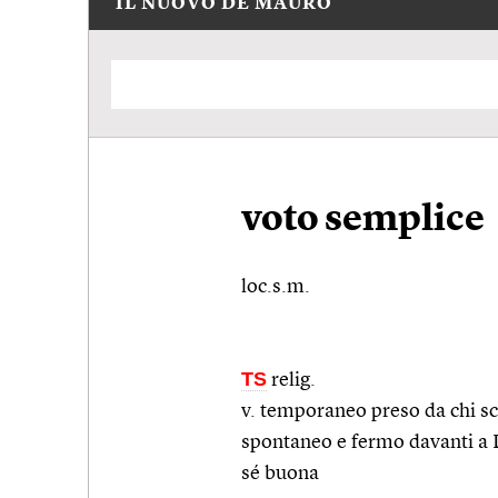
IL NUOVO DE MAURO
voto semplice
loc.s.m.
TS
relig.
v. temporaneo preso da chi sce
spontaneo e fermo davanti a D
sé buona