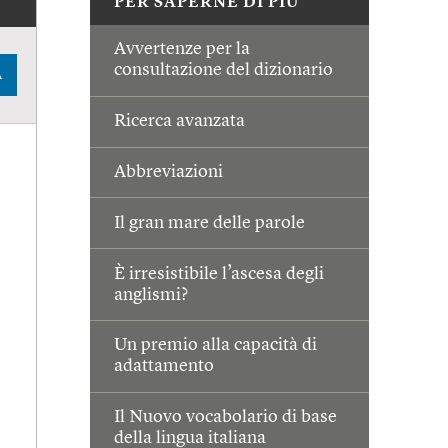
PER SAPERNE DI PIÙ
Avvertenze per la
consultazione del dizionario
A
Ricerca avanzata
Abbreviazioni
Il gran mare delle parole
È irresistibile l’ascesa degli
anglismi?
Un premio alla capacità di
adattamento
Il Nuovo vocabolario di base
della lingua italiana