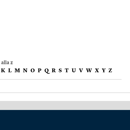
 alla z
K
L
M
N
O
P
Q
R
S
T
U
V
W
X
Y
Z