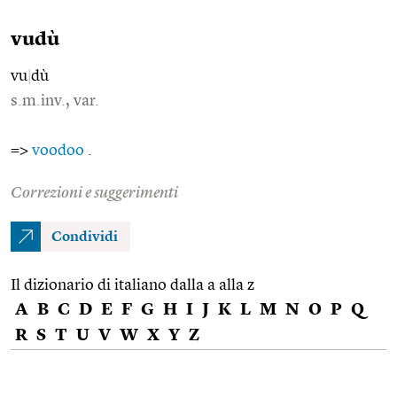
vudù
vu
|
dù
s.m.inv., var.
=>
voodoo
.
Correzioni e suggerimenti
Condividi
Il dizionario di italiano dalla a alla z
A
B
C
D
E
F
G
H
I
J
K
L
M
N
O
P
Q
R
S
T
U
V
W
X
Y
Z