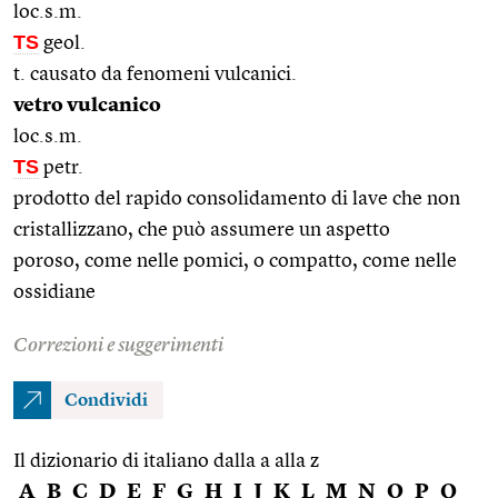
loc.s.m.
TS
geol.
t. causato da fenomeni vulcanici.
vetro vulcanico
loc.s.m.
TS
petr.
prodotto del rapido consolidamento di lave che non
cristallizzano, che può assumere un aspetto
poroso, come nelle pomici, o compatto, come nelle
ossidiane
Correzioni e suggerimenti
Condividi
Il dizionario di italiano dalla a alla z
A
B
C
D
E
F
G
H
I
J
K
L
M
N
O
P
Q