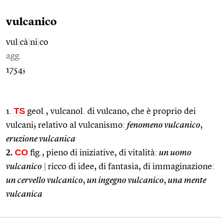
vulcanico
vul
|
cà
|
ni
|
co
agg.
1754;
TS
1.
geol., vulcanol. di vulcano, che è proprio dei
vulcani; relativo al vulcanismo:
fenomeno vulcanico
,
eruzione vulcanica
2.
CO
fig., pieno di iniziative, di vitalità:
un uomo
vulcanico
|
ricco di idee, di fantasia, di immaginazione:
un cervello vulcanico
,
un ingegno vulcanico
,
una mente
vulcanica