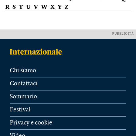
R
S
T
U
V
W
X
Y
Z
PUBBLICITÀ
Chi siamo
Contattaci
Sommario
Festival
Privacy e cookie