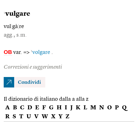
vulgare
1
vul
|
gà
|
re
agg., s.m.
OB
1
var. =>
volgare
.
Correzioni e suggerimenti
Condividi
Il dizionario di italiano dalla a alla z
A
B
C
D
E
F
G
H
I
J
K
L
M
N
O
P
Q
R
S
T
U
V
W
X
Y
Z