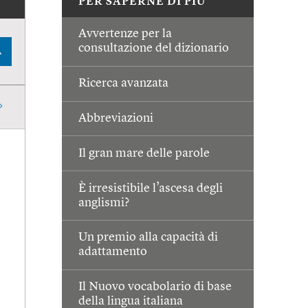
PER SAPERNE DI PIÙ
Avvertenze per la
consultazione del dizionario
A
Ricerca avanzata
Abbreviazioni
Il gran mare delle parole
È irresistibile l’ascesa degli
anglismi?
Un premio alla capacità di
adattamento
Il Nuovo vocabolario di base
della lingua italiana