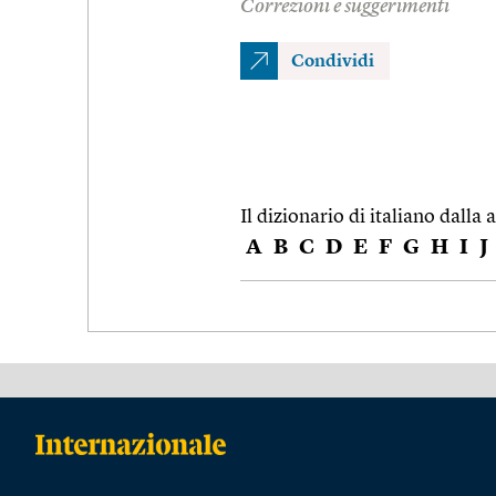
Correzioni e suggerimenti
Condividi
Il dizionario di italiano dalla a
A
B
C
D
E
F
G
H
I
J