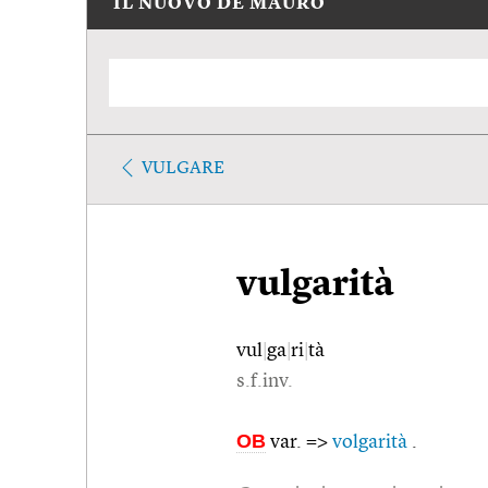
IL NUOVO DE MAURO
VULGARE
vulgarità
vul
|
ga
|
ri
|
tà
s.f.inv.
OB
var. =>
volgarità
.