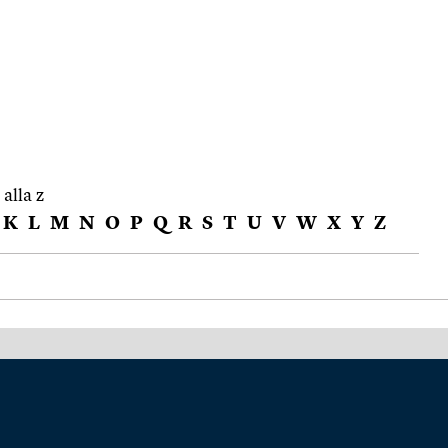
 alla z
K
L
M
N
O
P
Q
R
S
T
U
V
W
X
Y
Z