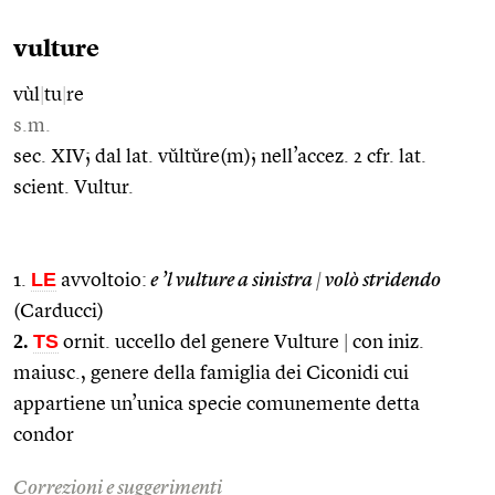
vulture
vùl
|
tu
|
re
s.m.
sec. XIV; dal lat. vŭltŭre(m); nell’accez. 2 cfr. lat.
scient. Vultur.
LE
1.
avvoltoio:
e ’l vulture a sinistra
|
volò stridendo
(Carducci)
2.
TS
ornit. uccello del genere Vulture
|
con iniz.
maiusc., genere della famiglia dei Ciconidi cui
appartiene un’unica specie comunemente detta
condor
Correzioni e suggerimenti