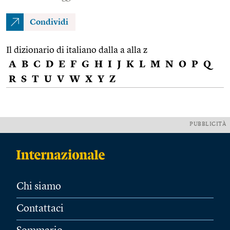
Condividi
Il dizionario di italiano dalla a alla z
A
B
C
D
E
F
G
H
I
J
K
L
M
N
O
P
Q
R
S
T
U
V
W
X
Y
Z
PUBBLICITÀ
Chi siamo
Contattaci