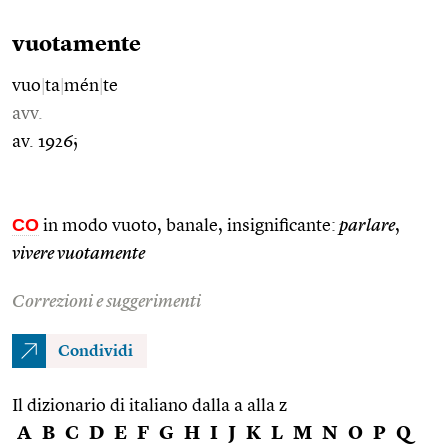
vuotamente
vuo
|
ta
|
mén
|
te
avv.
av. 1926;
CO
in modo vuoto, banale, insignificante:
parlare
,
vivere vuotamente
Correzioni e suggerimenti
Condividi
Il dizionario di italiano dalla a alla z
A
B
C
D
E
F
G
H
I
J
K
L
M
N
O
P
Q