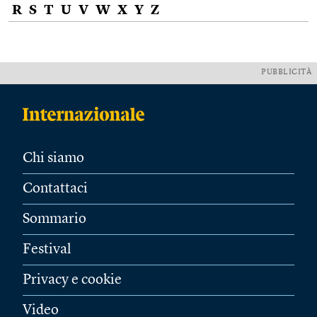
R
S
T
U
V
W
X
Y
Z
PUBBLICITÀ
Chi siamo
Contattaci
Sommario
Festival
Privacy e cookie
Video