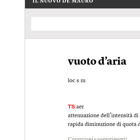
IL NUOVO DE MAURO
vuoto d’aria
loc.s.m.
TS
aer.
attenuazione dell’intensità d
rapida diminuzione di quota d
Correzioni e suggerimenti