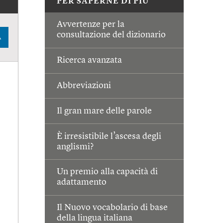
PER SAPERNE DI PIÙ
Avvertenze per la
consultazione del dizionario
A
Ricerca avanzata
Abbreviazioni
Il gran mare delle parole
È irresistibile l’ascesa degli
anglismi?
Un premio alla capacità di
adattamento
Il Nuovo vocabolario di base
della lingua italiana