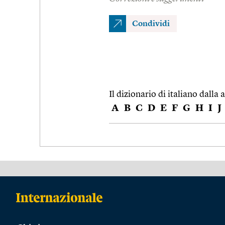
Condividi
Il dizionario di italiano dalla a
A
B
C
D
E
F
G
H
I
J