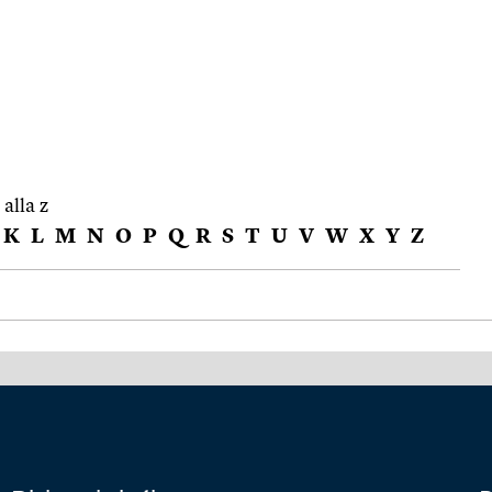
 alla z
K
L
M
N
O
P
Q
R
S
T
U
V
W
X
Y
Z