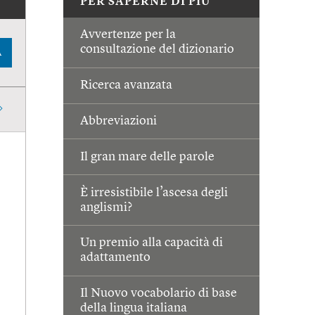
PER SAPERNE DI PIÙ
Avvertenze per la
consultazione del dizionario
A
Ricerca avanzata
Abbreviazioni
Il gran mare delle parole
È irresistibile l’ascesa degli
anglismi?
Un premio alla capacità di
adattamento
Il Nuovo vocabolario di base
della lingua italiana