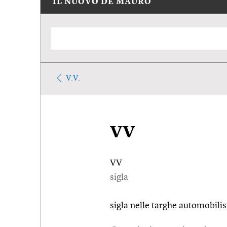
IL NUOVO DE MAURO
V.V.
VV
VV
sigla
sigla nelle targhe automobilist