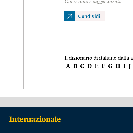
Correzioni e suggerimenti
Condividi
Il dizionario di italiano dalla a
A
B
C
D
E
F
G
H
I
J