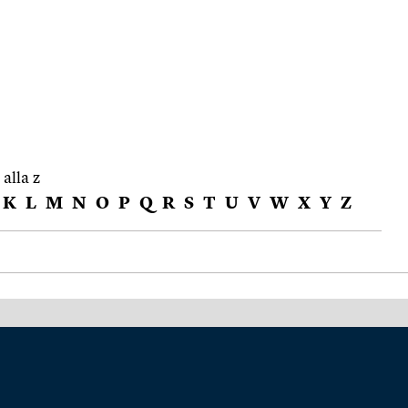
 alla z
K
L
M
N
O
P
Q
R
S
T
U
V
W
X
Y
Z