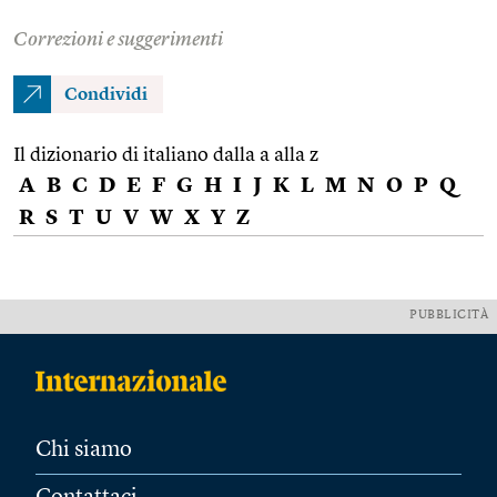
Correzioni e suggerimenti
Condividi
Il dizionario di italiano dalla a alla z
A
B
C
D
E
F
G
H
I
J
K
L
M
N
O
P
Q
R
S
T
U
V
W
X
Y
Z
PUBBLICITÀ
Chi siamo