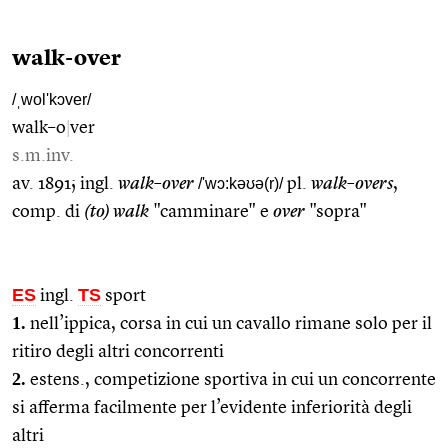
walk-over
/ˌwol'kɔver/
walk–o
|
ver
s.m.inv.
av. 1891; ingl.
walk–over
/'wɔ:kəʊə(r)/
pl.
walk–overs
,
comp. di
(to) walk
"camminare" e
over
"sopra"
ES
TS
ingl.
sport
1.
nell’ippica, corsa in cui un cavallo rimane solo per il
ritiro degli altri concorrenti
2.
estens., competizione sportiva in cui un concorrente
si afferma facilmente per l’evidente inferiorità degli
altri