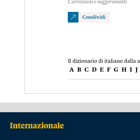
Correzioni e suggerimenti
Condividi
Il dizionario di italiano dalla a
A
B
C
D
E
F
G
H
I
J