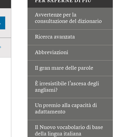
PER SAPERNE DI PIÙ
Avvertenze per la
consultazione del dizionario
A
Ricerca avanzata
Abbreviazioni
Il gran mare delle parole
È irresistibile l’ascesa degli
anglismi?
Un premio alla capacità di
adattamento
Il Nuovo vocabolario di base
della lingua italiana