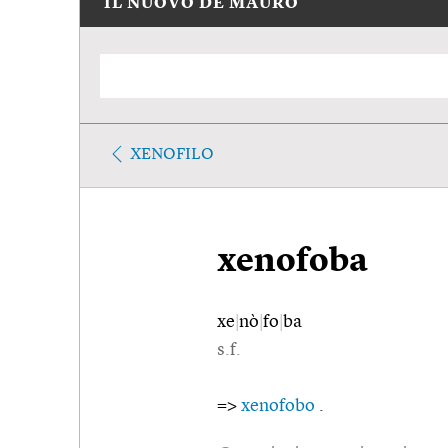
IL NUOVO DE MAURO
XENOFILO
xenofoba
xe
|
nò
|
fo
|
ba
s.f.
=>
xenofobo
.