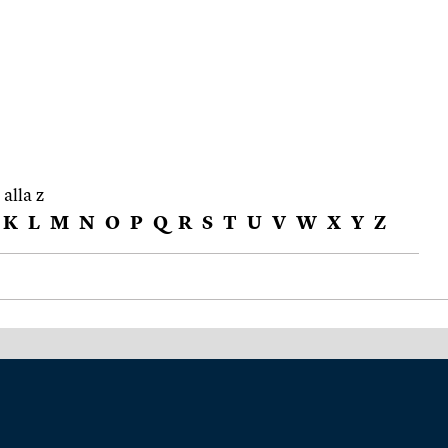
 alla z
K
L
M
N
O
P
Q
R
S
T
U
V
W
X
Y
Z