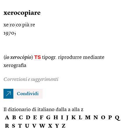
xerocopiare
xe
|
ro
|
co
|
pià
|
re
1970;
TS
(
io xerocòpio
)
tipogr. riprodurre mediante
xerografia
Correzioni e suggerimenti
Condividi
Il dizionario di italiano dalla a alla z
A
B
C
D
E
F
G
H
I
J
K
L
M
N
O
P
Q
R
S
T
U
V
W
X
Y
Z