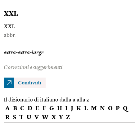
XXL
XXL
abbr.
extra-extra-large
.
Correzioni e suggerimenti
Condividi
Il dizionario di italiano dalla a alla z
A
B
C
D
E
F
G
H
I
J
K
L
M
N
O
P
Q
R
S
T
U
V
W
X
Y
Z