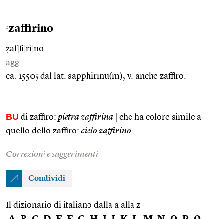
zaffirino
2
ẓaf
|
fi
|
rì
|
no
agg.
ca. 1550; dal lat. sapphirīnu(m), v. anche zaffiro.
BU
di zaffiro:
pietra zaffirina
|
che ha colore simile a
quello dello zaffiro:
cielo zaffirino
Correzioni e suggerimenti
Condividi
Il dizionario di italiano dalla a alla z