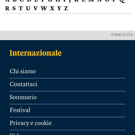
A
B
C
D
E
F
G
H
I
J
K
L
M
N
O
P
Q
R
S
T
U
V
W
X
Y
Z
PUBBLICITÀ
Chi siamo
Contattaci
Sommario
Festival
Privacy e cookie