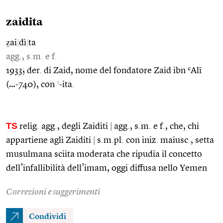
zaidita
ẓai
|
dì
|
ta
agg., s.m. e f.
1933; der. di Zaid, nome del fondatore Zaid ibn ʿAlī
2
(…-740), con
-ita.
TS
relig. agg., degli Zaiditi
|
agg., s.m. e f., che, chi
appartiene agli Zaiditi
|
s.m.pl. con iniz. maiusc., setta
musulmana sciita moderata che ripudia il concetto
dell’infallibilità dell’imam, oggi diffusa nello Yemen
Correzioni e suggerimenti
Condividi