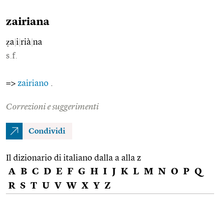
zairiana
ẓa
|
i
|
rià
|
na
s.f.
=>
zairiano
.
Correzioni e suggerimenti
Condividi
Il dizionario di italiano dalla a alla z
A
B
C
D
E
F
G
H
I
J
K
L
M
N
O
P
Q
R
S
T
U
V
W
X
Y
Z