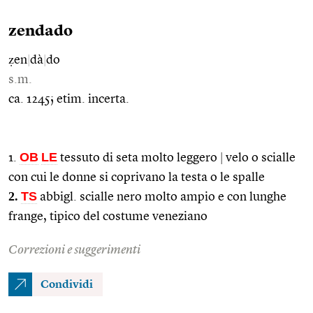
zendado
ẓen
|
dà
|
do
s.m.
ca. 1245; etim. incerta.
OB
LE
1.
tessuto di seta molto leggero
|
velo o scialle
con cui le donne si coprivano la testa o le spalle
2.
TS
abbigl. scialle nero molto ampio e con lunghe
frange, tipico del costume veneziano
Correzioni e suggerimenti
Condividi