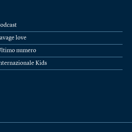
odcast
avage love
ltimo numero
nternazionale Kids