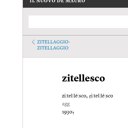
IL NUOVO DE MAURO
ZITELLAGGIO-
ZITELLAGGIO
zitellesco
zi
|
tel
|
lé
|
sco, ẓi
|
tel
|
lé
|
sco
agg.
1930;