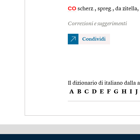
CO
scherz., spreg., da zitella,
Correzioni e suggerimenti
Condividi
Il dizionario di italiano dalla a
A
B
C
D
E
F
G
H
I
J