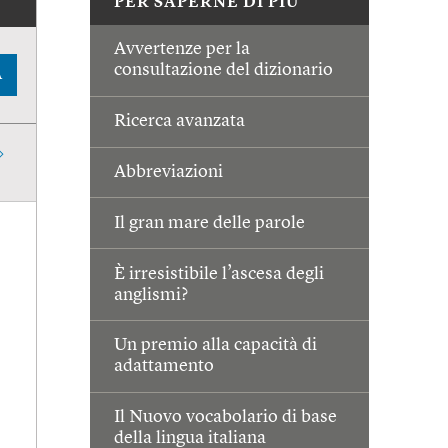
PER SAPERNE DI PIÙ
Avvertenze per la
consultazione del dizionario
A
Ricerca avanzata
Abbreviazioni
Il gran mare delle parole
È irresistibile l’ascesa degli
anglismi?
Un premio alla capacità di
adattamento
Il Nuovo vocabolario di base
della lingua italiana