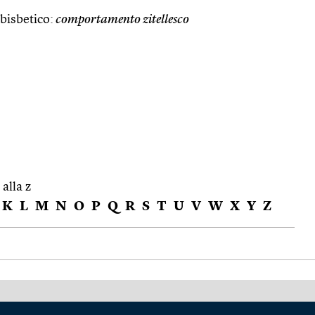
 bisbetico:
comportamento zitellesco
 alla z
K
L
M
N
O
P
Q
R
S
T
U
V
W
X
Y
Z