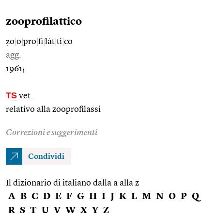
zooprofilattico
ẓo
|
o
|
pro
|
fi
|
làt
|
ti
|
co
agg.
1961;
TS
vet.
relativo alla zooprofilassi
Correzioni e suggerimenti
Condividi
Il dizionario di italiano dalla a alla z
A
B
C
D
E
F
G
H
I
J
K
L
M
N
O
P
Q
R
S
T
U
V
W
X
Y
Z