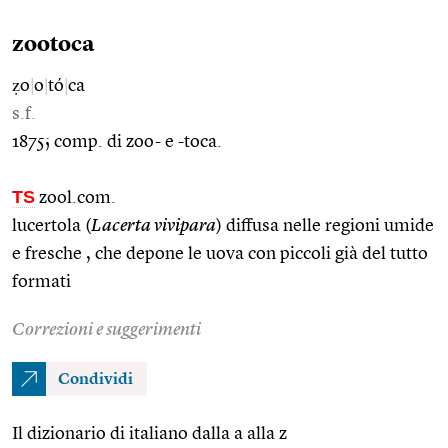
zootoca
ẓo
|
o
|
tó
|
ca
s.f.
1875; comp. di zoo- e -toca.
TS
zool.com.
lucertola (
Lacerta vivipara
) diffusa nelle regioni umide
e fresche , che depone le uova con piccoli già del tutto
formati
Correzioni e suggerimenti
Condividi
Il dizionario di italiano dalla a alla z