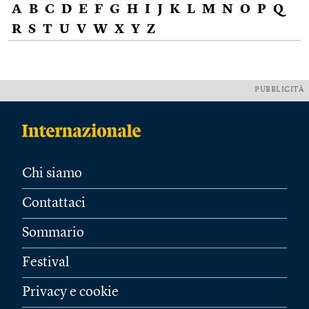
A
B
C
D
E
F
G
H
I
J
K
L
M
N
O
P
Q
R
S
T
U
V
W
X
Y
Z
PUBBLICITÀ
Chi siamo
Contattaci
Sommario
Festival
Privacy e cookie