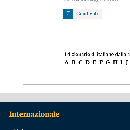
Condividi
Il dizionario di italiano dalla a
A
B
C
D
E
F
G
H
I
J