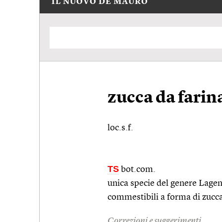
IL NUOVO DE MAURO
zucca da farin
loc.s.f.
TS
bot.com.
unica specie del genere Lagena
commestibili a forma di zucca
Correzioni e suggerimenti