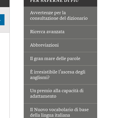
PER SAPERNE DI PIÙ
Avvertenze per la
consultazione del dizionario
A
Ricerca avanzata
Abbreviazioni
Il gran mare delle parole
È irresistibile l’ascesa degli
anglismi?
Un premio alla capacità di
adattamento
Il Nuovo vocabolario di base
della lingua italiana