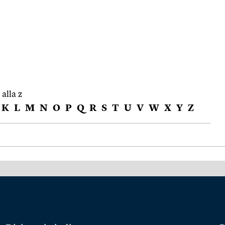
 alla z
K
L
M
N
O
P
Q
R
S
T
U
V
W
X
Y
Z