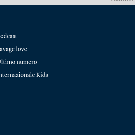
odcast
avage love
ltimo numero
nternazionale Kids