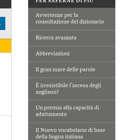
PER SAPERNE DI PIÙ
Avvertenze per la
consultazione del dizionario
A
Ricerca avanzata
Abbreviazioni
Il gran mare delle parole
È irresistibile l’ascesa degli
anglismi?
Un premio alla capacità di
adattamento
Il Nuovo vocabolario di base
della lingua italiana