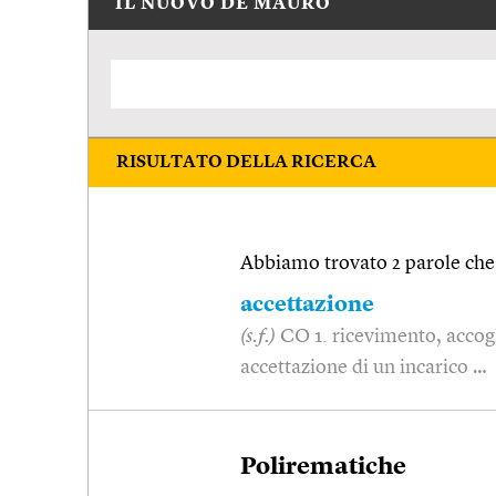
IL NUOVO DE MAURO
RISULTATO DELLA RICERCA
Abbiamo trovato 2 parole che 
accettazione
(s.f.)
CO 1. ricevimento, accog
accettazione di un incarico …
Polirematiche