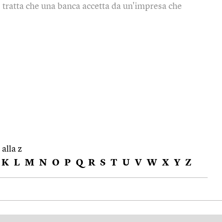
)
tratta che una banca accetta da un'impresa che
 alla z
K
L
M
N
O
P
Q
R
S
T
U
V
W
X
Y
Z