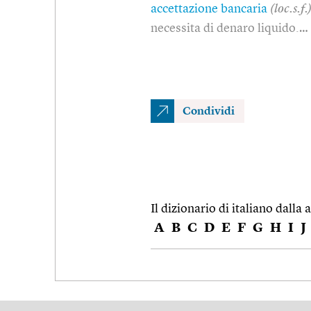
accettazione bancaria
(loc.s.f.
necessita di denaro liquido.…
Condividi
Il dizionario di italiano dalla a
A
B
C
D
E
F
G
H
I
J