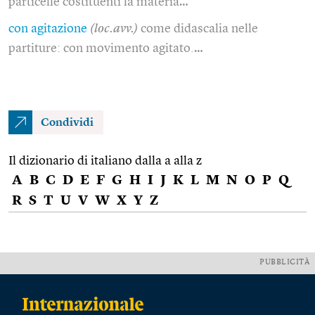
particelle costituenti la materia…
con agitazione
(loc.avv.)
come didascalia nelle
partiture: con movimento agitato.…
Condividi
Il dizionario di italiano dalla a alla z
A
B
C
D
E
F
G
H
I
J
K
L
M
N
O
P
Q
R
S
T
U
V
W
X
Y
Z
PUBBLICITÀ