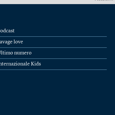
odcast
avage love
ltimo numero
nternazionale Kids