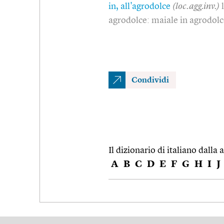
in, all'agrodolce
(loc.agg.inv.)
agrodolce: maiale in agrodolce
Condividi
Il dizionario di italiano dalla a
A
B
C
D
E
F
G
H
I
J