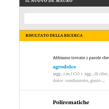
IL NUOVO DE MAURO
RISULTATO DELLA RICERCA
Abbiamo trovato 2 parole che 
agrodolce
(agg., s.m.)
CO 1. agg., di cibo
dolce: condimento, gusto …
Polirematiche