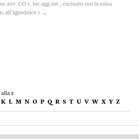
loc.avv. CO 1. loc.agg.inv., cucinato con la salsa
, all'agrodolce 2. …
 alla z
K
L
M
N
O
P
Q
R
S
T
U
V
W
X
Y
Z