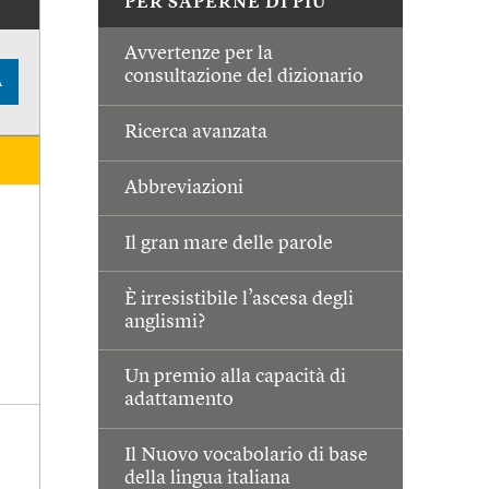
PER SAPERNE DI PIÙ
Avvertenze per la
consultazione del dizionario
A
Ricerca avanzata
Abbreviazioni
Il gran mare delle parole
È irresistibile l’ascesa degli
anglismi?
Un premio alla capacità di
adattamento
Il Nuovo vocabolario di base
della lingua italiana