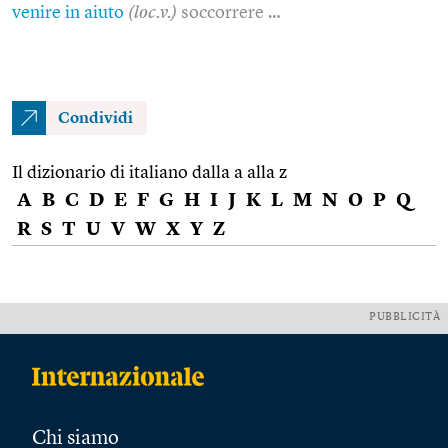
venire in aiuto
(loc.v.)
soccorrere …
Condividi
Il dizionario di italiano dalla a alla z
A
B
C
D
E
F
G
H
I
J
K
L
M
N
O
P
Q
R
S
T
U
V
W
X
Y
Z
PUBBLICITÀ
Chi siamo