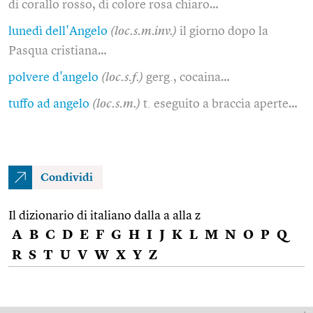
di corallo rosso, di colore rosa chiaro…
lunedì dell'Angelo
(loc.s.m.inv.)
il giorno dopo la
Pasqua cristiana…
polvere d'angelo
(loc.s.f.)
gerg., cocaina…
tuffo ad angelo
(loc.s.m.)
t. eseguito a braccia aperte…
Condividi
Il dizionario di italiano dalla a alla z
A
B
C
D
E
F
G
H
I
J
K
L
M
N
O
P
Q
R
S
T
U
V
W
X
Y
Z