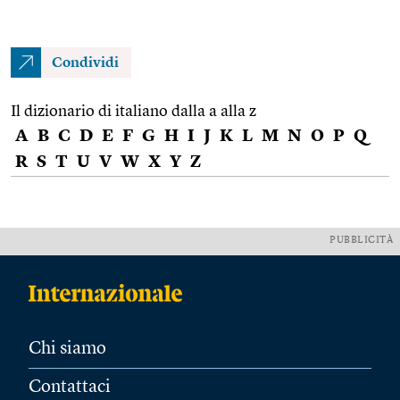
Condividi
Il dizionario di italiano dalla a alla z
A
B
C
D
E
F
G
H
I
J
K
L
M
N
O
P
Q
R
S
T
U
V
W
X
Y
Z
PUBBLICITÀ
Chi siamo
Contattaci