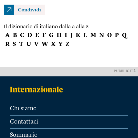
Condividi
Il dizionario di italiano dalla a alla z
A
B
C
D
E
F
G
H
I
J
K
L
M
N
O
P
Q
R
S
T
U
V
W
X
Y
Z
PUBBLICITÀ
Chi siamo
Contattaci
Sommario