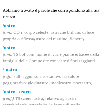
Abbiamo trovato 6 parole che corrispondono alla tua
ricerca.
1
astro
(s.m.)
CO 1. corpo celeste: astri che brillano di luce
propria o riflessa; astro del mattino, Venere; …
2
astro
(s.m.)
TS bot.com. nome di varie piante erbacee della
famiglia delle Composite con vistosi fiori raggianti…
1
-astro
(suff.)
suff. aggiunto a sostantivo ha valore
peggiorativo: giovinastro, medicastro, poetastro, …
2
astro--astro
(conf.)
TS scient. astro, relativo agli astri: