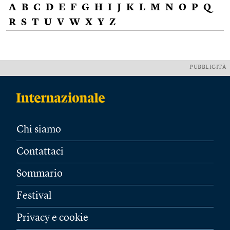
A
B
C
D
E
F
G
H
I
J
K
L
M
N
O
P
Q
R
S
T
U
V
W
X
Y
Z
PUBBLICITÀ
Chi siamo
Contattaci
Sommario
Festival
Privacy e cookie