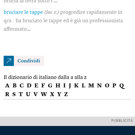
brucia la terra sotto i …
bruciare le tappe
(loc.v.)
progredire rapidamente in
qcs.: ha bruciato le tappe ed è già un professionista
affermato…
Condividi
Il dizionario di italiano dalla a alla z
A
B
C
D
E
F
G
H
I
J
K
L
M
N
O
P
Q
R
S
T
U
V
W
X
Y
Z
PUBBLICITÀ