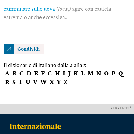
camminare sulle uova
(loc.v.)
agire con cautela
estrema o anche eccessiva…
Condividi
Il dizionario di italiano dalla a alla z
A
B
C
D
E
F
G
H
I
J
K
L
M
N
O
P
Q
R
S
T
U
V
W
X
Y
Z
PUBBLICITÀ