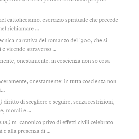
nel cattolicesimo: esercizio spirituale che precede
 nel richiamare …
ecnica narrativa del romanzo del '900, che si
i e vicende attraverso …
mente, onestamente: in coscienza non so cosa
nceramente, onestamente: in tutta coscienza non
ui…
.)
diritto di scegliere e seguire, senza restrizioni,
se, morali e …
s.m.)
m. canonico privo di effetti civili celebrato
i e alla presenza di …