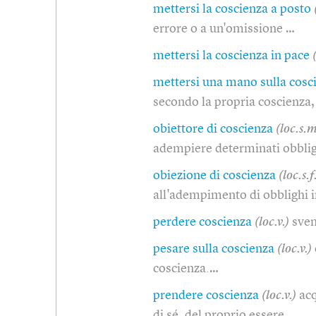
mettersi la coscienza a posto
errore o a un'omissione …
mettersi la coscienza in pace
mettersi una mano sulla cosc
secondo la propria coscienza,
obiettore di coscienza
(loc.s.m
adempiere determinati obblig
obiezione di coscienza
(loc.s.f
all'adempimento di obblighi i
perdere coscienza
(loc.v.)
sve
pesare sulla coscienza
(loc.v.)
coscienza.…
prendere coscienza
(loc.v.)
ac
di sé, del proprio essere…