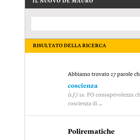
IL NUOVO DE MAURO
RISULTATO DELLA RICERCA
Abbiamo trovato 27 parole che
coscienza
(s.f.)
1a. FO consapevolezza ch
coscienza di …
Polirematiche