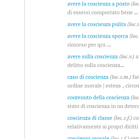
avere la coscienza a posto
(loc
di essersi comportato bene …
avere la coscienza pulita
(loc.v
avere la coscienza sporca
(loc.
rimorso per qcs.…
avere sulla coscienza
(loc.v.)
a
delitto sulla coscienza…
caso di coscienza
(loc.s.m.)
fa
ordine morale | estens., circ
contenuto della coscienza
(lo
stato di coscienza in un de
coscienza di classe
(loc.s.f.)
co
relativamente ai propri diritti
coscienza morale
(loc.s.f.)
con