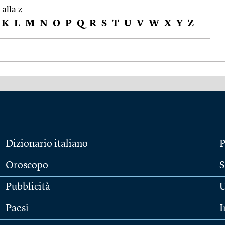
 alla z
K
L
M
N
O
P
Q
R
S
T
U
V
W
X
Y
Z
Dizionario italiano
P
Oroscopo
S
Pubblicità
U
Paesi
I