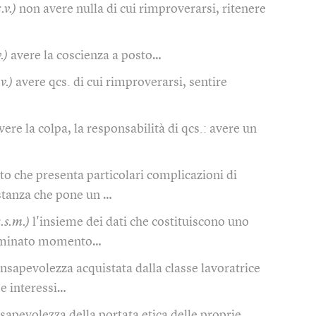
.v.)
non avere nulla di cui rimproverarsi, ritenere
.)
avere la coscienza a posto…
v.)
avere qcs. di cui rimproverarsi, sentire
vere la colpa, la responsabilità di qcs.: avere un
tto che presenta particolari complicazioni di
ostanza che pone un …
c.s.m.)
l'insieme dei dati che costituiscono uno
terminato momento…
nsapevolezza acquistata dalla classe lavoratrice
 e interessi…
sapevolezza della portata etica delle proprie