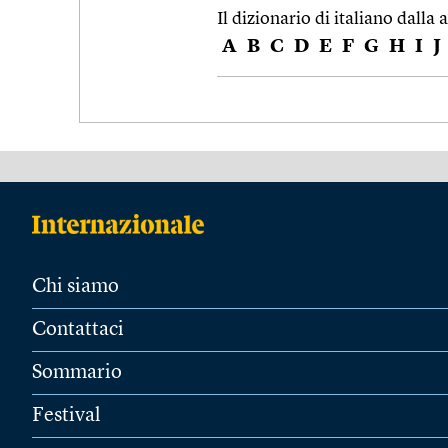
Il dizionario di italiano dalla a
A
B
C
D
E
F
G
H
I
J
Chi siamo
Contattaci
Sommario
Festival