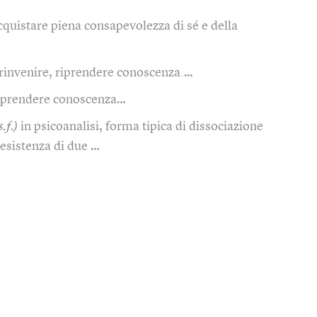
acquistare piena consapevolezza di sé e della
rinvenire, riprendere conoscenza.…
iprendere conoscenza…
s.f.)
in psicoanalisi, forma tipica di dissociazione
oesistenza di due …