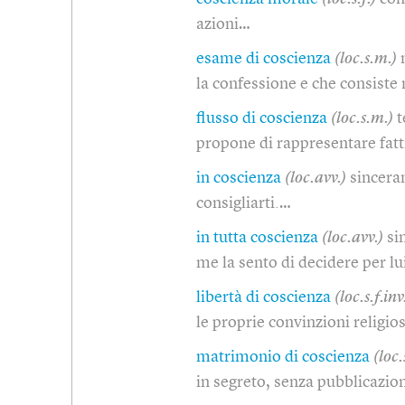
azioni…
esame di coscienza
(loc.s.m.)
la confessione e che consiste
flusso di coscienza
(loc.s.m.)
t
propone di rappresentare fatt
in coscienza
(loc.avv.)
sincera
consigliarti.…
in tutta coscienza
(loc.avv.)
si
me la sento di decidere per l
libertà di coscienza
(loc.s.f.inv
le proprie convinzioni religio
matrimonio di coscienza
(loc.
in segreto, senza pubblicazion