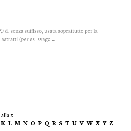
f.)
d. senza suffisso, usata soprattutto per la
 astratti (per es. svago …
 alla z
K
L
M
N
O
P
Q
R
S
T
U
V
W
X
Y
Z