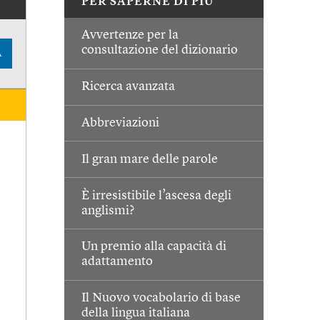
PER SAPERNE DI PIÙ
Avvertenze per la
consultazione del dizionario
A
Ricerca avanzata
Abbreviazioni
Il gran mare delle parole
È irresistibile l’ascesa degli
anglismi?
Un premio alla capacità di
adattamento
Il Nuovo vocabolario di base
della lingua italiana