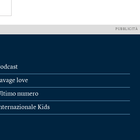
PUBBLICITÀ
odcast
avage love
ltimo numero
nternazionale Kids