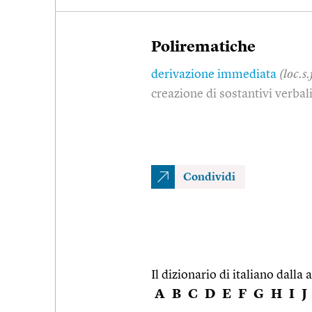
Polirematiche
derivazione immediata
(loc.s.
creazione di sostantivi verbali
Condividi
Il dizionario di italiano dalla a
A
B
C
D
E
F
G
H
I
J