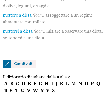
d'oliva, legumi, ortaggi e …
mettere a dieta
(loc.v.)
assoggettare a un regime
alimentare controllato…
mettersi a dieta
(loc.v.)
iniziare a osservare una dieta,
sottoporsi a una dieta…
Condividi
Il dizionario di italiano dalla a alla z
A
B
C
D
E
F
G
H
I
J
K
L
M
N
O
P
Q
R
S
T
U
V
W
X
Y
Z