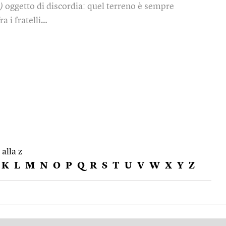
)
oggetto di discordia: quel terreno è sempre
ra i fratelli…
 alla z
K
L
M
N
O
P
Q
R
S
T
U
V
W
X
Y
Z