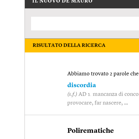
IL NUOVO DE MAURO
RISULTATO DELLA RICERCA
Abbiamo trovato 2 parole che 
discordia
(s.f.)
AD 1. mancanza di concord
provocare, far nascere, …
Polirematiche