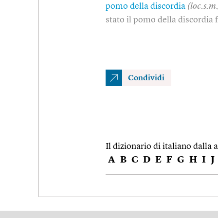
pomo della discordia
(loc.s.m.
stato il pomo della discordia f
Condividi
Il dizionario di italiano dalla a
A
B
C
D
E
F
G
H
I
J