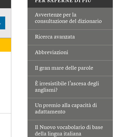
PER SAPERNE DI PIÙ
Avvertenze per la
consultazione del dizionario
A
Ricerca avanzata
Abbreviazioni
Il gran mare delle parole
È irresistibile l’ascesa degli
anglismi?
Un premio alla capacità di
adattamento
Il Nuovo vocabolario di base
della lingua italiana