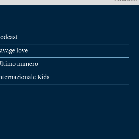
odcast
avage love
ltimo numero
nternazionale Kids