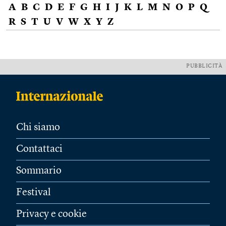
A
B
C
D
E
F
G
H
I
J
K
L
M
N
O
P
Q
R
S
T
U
V
W
X
Y
Z
PUBBLICITÀ
Chi siamo
Contattaci
Sommario
Festival
Privacy e cookie