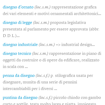
disegno d'ornato
(loc.s.m.)
rappresentazione grafica
dei vari elementi e motivi ornamentali architettonici…
disegno di legge
(loc.s.m.)
proposta legislativa
presentata al parlamento per essere approvata (abbr.
D.D.L.)…
disegno industriale
(loc.s.m.)
=> industrial design…
disegno tecnico
(loc.s.m.)
rappresentazione in piano di
oggetti da costruire o di opere da edificare, realizzato
in scala con …
penna da disegno
(loc.s.f.)
p. stilografica usata per
disegnare, munita di una serie di pennini
intercambiabili per i diversi …
puntina da disegno
(loc.s.f.)
piccolo chiodo con gambo
corto e sottile, testa molto larga e piatta, impiegato