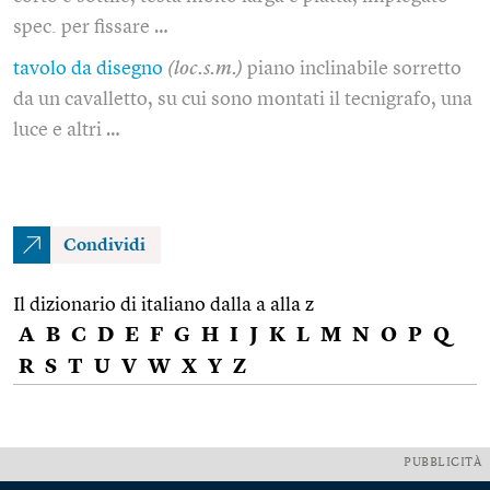
spec. per fissare …
tavolo da disegno
(loc.s.m.)
piano inclinabile sorretto
da un cavalletto, su cui sono montati il tecnigrafo, una
luce e altri …
Condividi
Il dizionario di italiano dalla a alla z
A
B
C
D
E
F
G
H
I
J
K
L
M
N
O
P
Q
R
S
T
U
V
W
X
Y
Z
PUBBLICITÀ