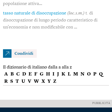
popolazione attiva…
tasso naturale di disoccupazione
(loc.s.m.)
t. di
disoccupazione di lungo periodo caratteristico di
un'economia e non modificabile con …
Condividi
Il dizionario di italiano dalla a alla z
A
B
C
D
E
F
G
H
I
J
K
L
M
N
O
P
Q
R
S
T
U
V
W
X
Y
Z
PUBBLICITÀ