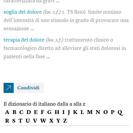
caratterizzata da gravi …
soglia del dolore
(loc.s.f.)
1. TS fisiol. limite minimo
dell'intensità di uno stimolo in grado di provocare una
sensazione …
terapia del dolore
(loc.s.f.)
trattamento clinico o
farmacologico diretto ad alleviare gli stati dolorosi in
pazienti nella fase …
Condividi
Il dizionario di italiano dalla a alla z
A
B
C
D
E
F
G
H
I
J
K
L
M
N
O
P
Q
R
S
T
U
V
W
X
Y
Z