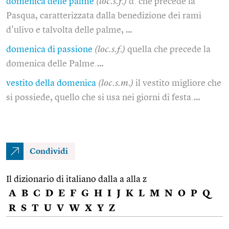
domenica delle palme
(loc.s.f.)
d. che precede la
Pasqua, caratterizzata dalla benedizione dei rami
d'ulivo e talvolta delle palme, …
domenica di passione
(loc.s.f.)
quella che precede la
domenica delle Palme.…
vestito della domenica
(loc.s.m.)
il vestito migliore che
si possiede, quello che si usa nei giorni di festa.…
Condividi
Il dizionario di italiano dalla a alla z
A
B
C
D
E
F
G
H
I
J
K
L
M
N
O
P
Q
R
S
T
U
V
W
X
Y
Z