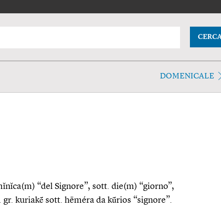
CERC
DOMENICALE
omĭnĭca(m) “del Signore”, sott. die(m) “giorno”,
 gr. kuriakḗ sott. hēméra da kū́rios “signore”.