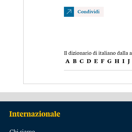
Condividi
Il dizionario di italiano dalla a
A
B
C
D
E
F
G
H
I
J