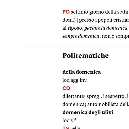
FO
settimo giorno della settim
dom.)
|
presso i popoli cristian
al riposo:
passare la domenica 
sempre domenica
, non è sempr
Polirematiche
della domenica
loc.agg.inv.
CO
dilettante; spreg., inesperto,
domenica; automobilista del
domenica degli ulivi
loc.s.f.
TS
relig.