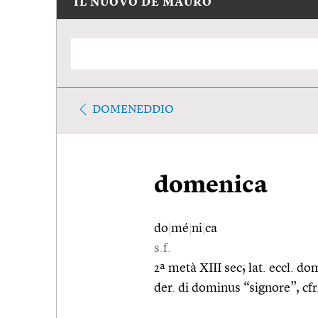
IL NUOVO DE MAURO
DOMENEDDIO
domenica
do
|
mé
|
ni
|
ca
s.f.
2ª metà XIII sec; lat. eccl. d
der. di dominus “signore”, cfr.