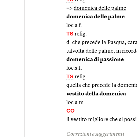
=>
domenica delle palme
domenica delle palme
loc.s.f.
TS
relig.
d. che precede la Pasqua, cara
talvolta delle palme, in rico
domenica di passione
loc.s.f.
TS
relig.
quella che precede la domeni
vestito della domenica
loc.s.m.
CO
il vestito migliore che si possi
Correzioni e suggerimenti