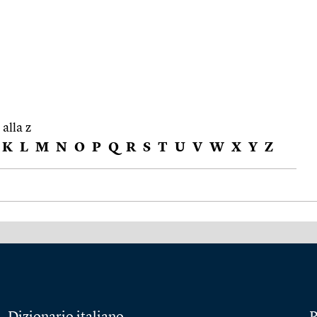
 alla z
K
L
M
N
O
P
Q
R
S
T
U
V
W
X
Y
Z