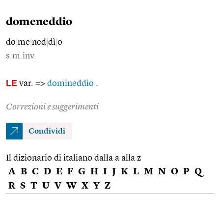
domeneddio
do
|
me
|
ned
|
dì
|
o
s.m.inv.
LE
var. =>
domineddio
.
Correzioni e suggerimenti
Condividi
Il dizionario di italiano dalla a alla z
A
B
C
D
E
F
G
H
I
J
K
L
M
N
O
P
Q
R
S
T
U
V
W
X
Y
Z