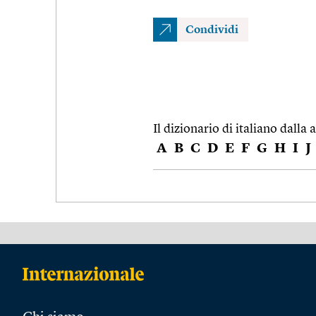
Condividi
Il dizionario di italiano dalla a
A
B
C
D
E
F
G
H
I
J