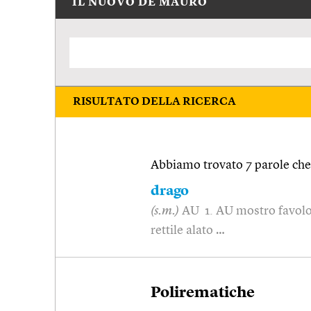
IL NUOVO DE MAURO
RISULTATO DELLA RICERCA
Abbiamo trovato 7 parole che 
drago
(s.m.)
AU 1. AU mostro favolo
rettile alato …
Polirematiche