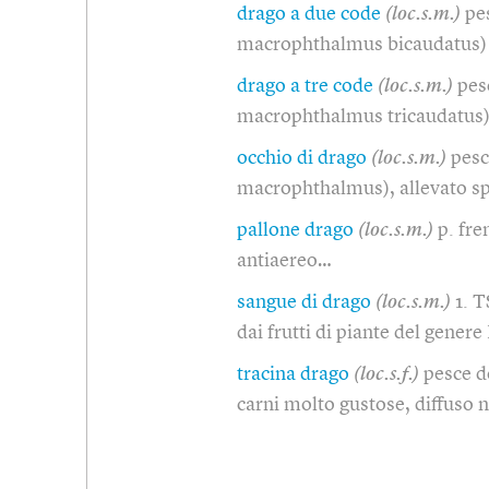
drago a due code
(loc.s.m.)
pe
macrophthalmus bicaudatus) 
drago a tre code
(loc.s.m.)
pes
macrophthalmus tricaudatus) 
occhio di drago
(loc.s.m.)
pesc
macrophthalmus), allevato sp
pallone drago
(loc.s.m.)
p. fr
antiaereo…
sangue di drago
(loc.s.m.)
1. T
dai frutti di piante del gener
tracina drago
(loc.s.f.)
pesce d
carni molto gustose, diffuso 