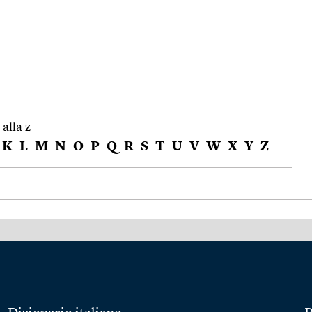
 alla z
K
L
M
N
O
P
Q
R
S
T
U
V
W
X
Y
Z