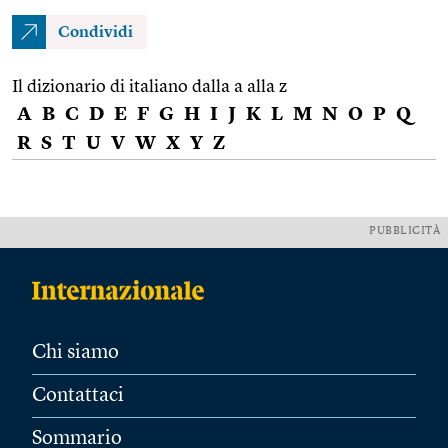
Condividi
Il dizionario di italiano dalla a alla z
A
B
C
D
E
F
G
H
I
J
K
L
M
N
O
P
Q
R
S
T
U
V
W
X
Y
Z
PUBBLICITÀ
Chi siamo
Contattaci
Sommario