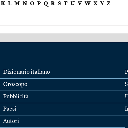
K
L
M
N
O
P
Q
R
S
T
U
V
W
X
Y
Z
Dizionario italiano
P
Oroscopo
S
Pubblicità
U
Paesi
I
Autori