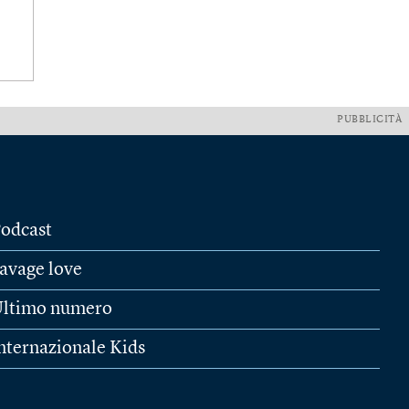
PUBBLICITÀ
odcast
avage love
ltimo numero
nternazionale Kids