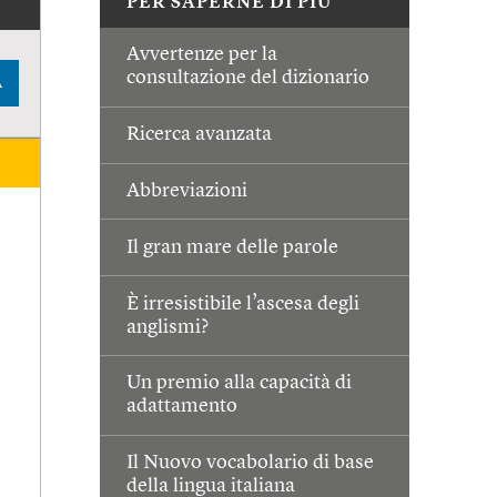
PER SAPERNE DI PIÙ
Avvertenze per la
consultazione del dizionario
A
Ricerca avanzata
Abbreviazioni
Il gran mare delle parole
È irresistibile l’ascesa degli
anglismi?
Un premio alla capacità di
adattamento
Il Nuovo vocabolario di base
della lingua italiana