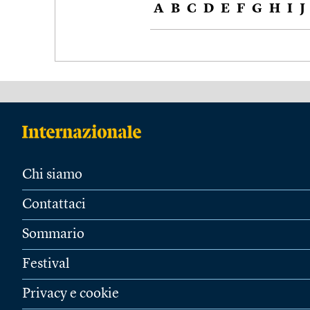
A
B
C
D
E
F
G
H
I
J
Chi siamo
Contattaci
Sommario
Festival
Privacy e cookie