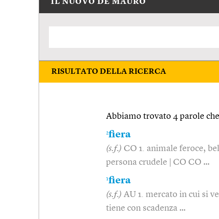
IL NUOVO DE MAURO
RISULTATO DELLA RICERCA
Abbiamo trovato 4 parole che 
2
fiera
(s.f.)
CO 1. animale feroce, belv
persona crudele | CO CO …
1
fiera
(s.f.)
AU 1. mercato in cui si ve
tiene con scadenza …