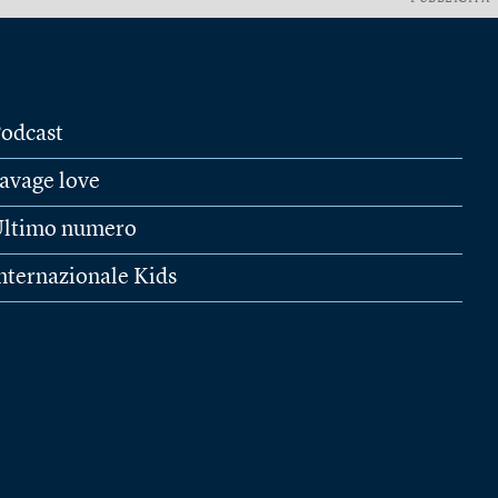
odcast
avage love
ltimo numero
nternazionale Kids