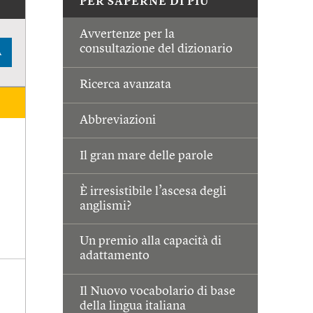
PER SAPERNE DI PIÙ
Avvertenze per la
consultazione del dizionario
A
Ricerca avanzata
Abbreviazioni
Il gran mare delle parole
È irresistibile l’ascesa degli
anglismi?
Un premio alla capacità di
adattamento
Il Nuovo vocabolario di base
della lingua italiana