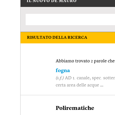
IL NUOVO DE MAURO
RISULTATO DELLA RICERCA
Abbiamo trovato 2 parole che 
fogna
(s.f.)
AD 1. canale, spec. sotte
certa area delle acque …
Polirematiche