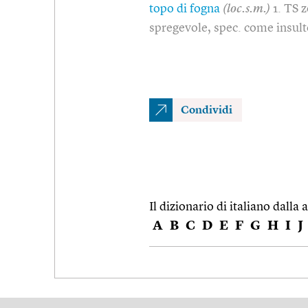
topo di fogna
(loc.s.m.)
1. TS 
spregevole, spec. come insul
Condividi
Il dizionario di italiano dalla a
A
B
C
D
E
F
G
H
I
J