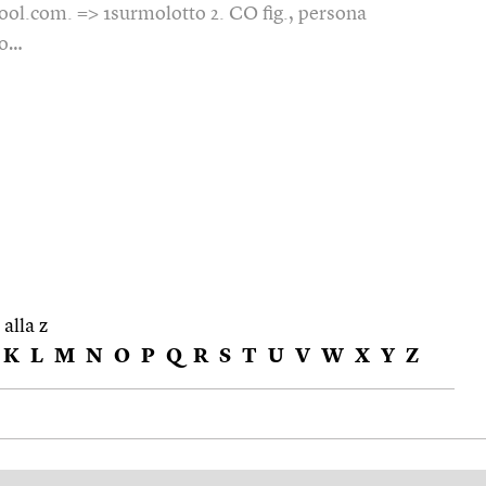
zool.com. => 1surmolotto 2. CO fig., persona
to…
 alla z
K
L
M
N
O
P
Q
R
S
T
U
V
W
X
Y
Z