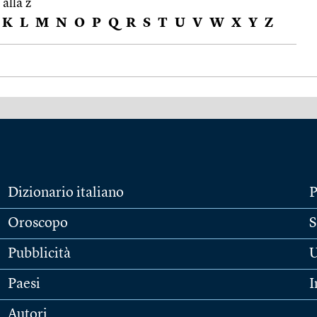
 alla z
K
L
M
N
O
P
Q
R
S
T
U
V
W
X
Y
Z
Dizionario italiano
P
Oroscopo
S
Pubblicità
U
Paesi
I
Autori