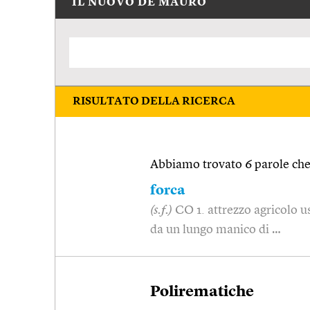
IL NUOVO DE MAURO
RISULTATO DELLA RICERCA
Abbiamo trovato 6 parole che 
forca
(s.f.)
CO 1. attrezzo agricolo u
da un lungo manico di …
Polirematiche