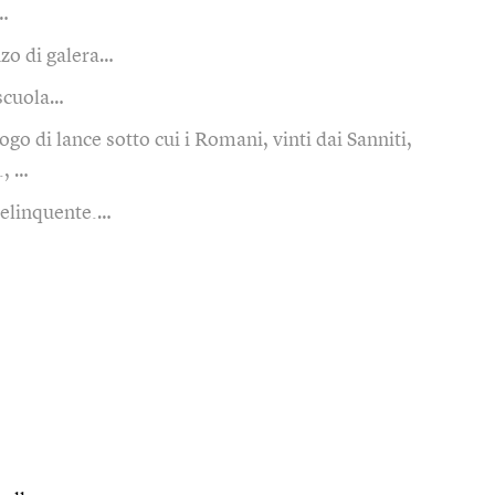
…
zo di galera…
 scuola…
iogo di lance sotto cui i Romani, vinti dai Sanniti,
., …
elinquente.…