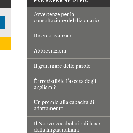
PER SAPERNE DI PIÙ
Avvertenze per la
consultazione del dizionario
A
Ricerca avanzata
Abbreviazioni
Il gran mare delle parole
È irresistibile l’ascesa degli
anglismi?
Un premio alla capacità di
adattamento
Il Nuovo vocabolario di base
della lingua italiana