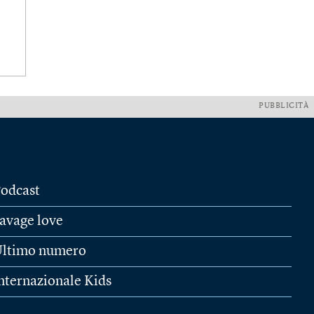
PUBBLICITÀ
odcast
avage love
ltimo numero
nternazionale Kids