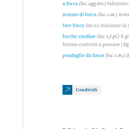
a forca
(loc.agg.inv.)
biforcato
avanzo di forca
(loc.s.m.)
avan
fare forca
(loc.v.)
marinare la
forche caudine
(loc.s.f.pl.)
il g
furono costretti a passare | fig
pendaglio da forca
(loc.s.m.)
d
Condividi