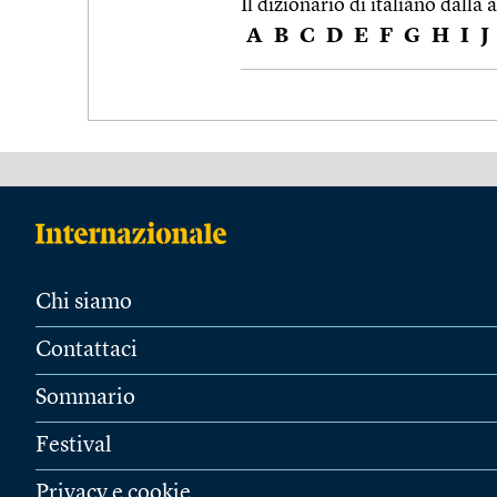
Il dizionario di italiano dalla a
A
B
C
D
E
F
G
H
I
J
Chi siamo
Contattaci
Sommario
Festival
Privacy e cookie